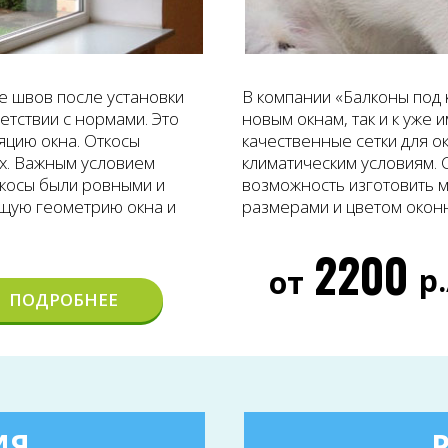
е швов после установки
В компании «Балконы под 
етствии с нормами. Это
новым окнам, так и к уже
яцию окна. Откосы
качественные сетки для о
х. Важным условием
климатическим условиям. 
ткосы были ровными и
возможность изготовить м
бщую геометрию окна и
размерами и цветом оконн
2200
р
от
ПОДРОБНЕЕ
ИЯ