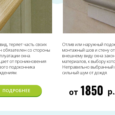
ид, теряет часть своих
Отлив или наружный подо
Он обязателен со стороны
монтажный шов и стену от
плуатации окна.
внешнему виду окна закон
щает от проникновения
материалов, к выбору кот
вого подоконника
Неправильно выбранный м
ждениям.
сильный шум от дождя.
1850
р
от
ПОДРОБНЕЕ