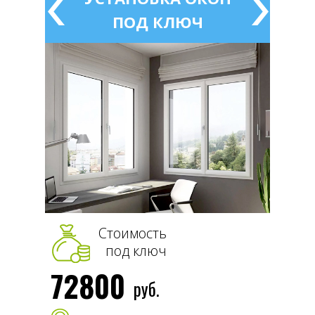
ЮЧ
ПОД КЛЮЧ
Стоимость
под ключ
72800
16
руб.