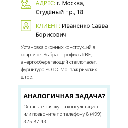
-й
АДРЕС:
г. Москва,
Студёный пр., 18
КЛИЕНТ:
Иваненко Савва
Олеся
Борисович
ртиры –
Установка оконных конструкций в
Остекл
 Монтаж
квартире. Выбран профиль КВЕ,
дому. 
энергосберегающий стеклопакет,
заказч
фурнитура РОТО. Монтаж римских
штор.
АНА
АЧА?
Остав
АНАЛОГИЧНАЯ ЗАДАЧА?
цию
или п
(499)
Оставьте заявку на консультацию
325-8
или позвоните по телефону 8 (499)
325-87-43