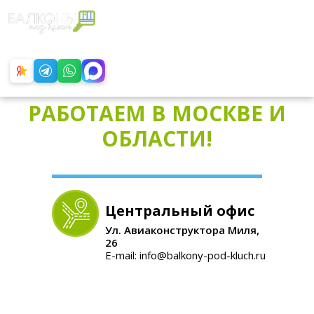
С 9:00 ДО 21:00
БЕЗ ВЫХОДНЫХ
+8 (499) 325-87-43
Обратный звонок
РАБОТАЕМ В МОСКВЕ И
Нет времени посещать офис?
ОБЛАСТИ!
Наш инженер выполнит замер и произвед
минут! совершенно БЕСПЛАТНО!
Центральный офис
Ул. Авиаконструктора Миля,
26
E-mail: info@balkony-pod-kluch.ru