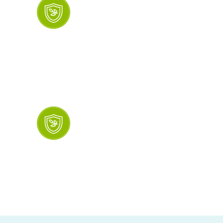
Экологичность
В качестве материала для ПВХ откосов
используется первичный пластик. Он
экологически безопасный, устойчивый
к возгоранию, не токсичный даже при
нагревании.
Широкая цветовая
гамма
Предлагаем откосы различных цветов
и фактур. Можно подобрать красивый
вариант к окнам с белой, цветной,
деревянной рамой.