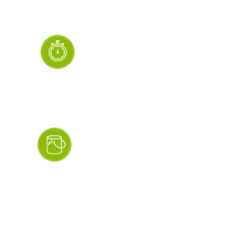
раствором. Необходимо просто
срезать лишнюю пену и забрать мусор.
Скорость монтажа
Меньше часа требуется мастеру на
замер, раскрой, монтаж, герметизацию
окна.
Дополнительная
обработка не
требуется
Откосы из ПВХ панелей сразу после
установки готовы к использованию.
Грунтовку и покраску выполнять не
требуется.