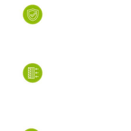
Долговечность
Пластиковые откосы функциональны
более 25 лет. При этом, уход за ними
очень прост, достаточно протирать
загрязнения влажной тряпочкой.
Отличная
изоляция
Использование трёхслойных сэндвич-
панелей обеспечивает помещению
надёжную защиту от шума, сырости,
холода. При этом поверхность откосов
остаётся тёплой на ощупь.