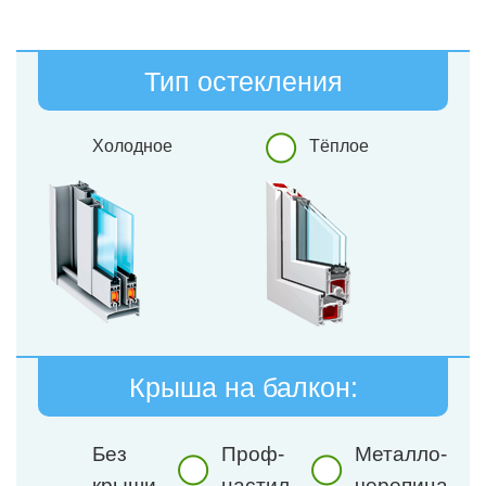
Тип остекления
Холодное
Тёплое
Крыша на балкон:
Без
Проф-
Металло-
крыши
настил
черепица